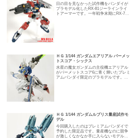
日の目を見なかった試作機をバンダイが
な。
プラモデル化したRX-81ジーラインライ
トアーマーです。一年戦争末期にRX-78
ガンダムの量産化を検討し頓挫したモビ
ルスーツガンダムの量産化を目指して開
発されたRX-81 ジーラインに装甲を装着
したライト...
ＨＧ 1/144 ガンダムエアリアル パーメッ
トスコア・シックス
水星の魔女ガンダムの主役機エアリアル
がパーメットスコア6に青く輝いたプレミ
アムバンダイ限定のプラモデルです。通
常販売のエアリアルと比べてシェルユニ
ットの色が違うだけでなくボディーのホ
ワイトやブルーにラメが混ざってるラン
ナーで形成され全体の色が暗くなったガ
ンダムエアリアルでした。
ＨＧ 1/144 ガンダムルブリス量産試作モ
デル
今回購入したのはプレミアムバンダイで
予約した限定品です。量産機なのに競争
が激しくなかなか手に入らないモデルを