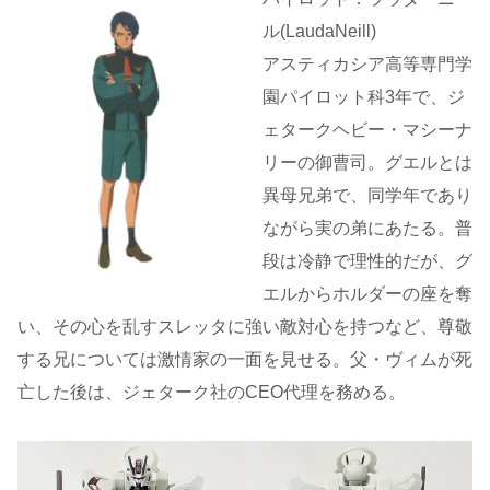
ル(LaudaNeill)
アスティカシア高等専門学
園パイロット科3年で、ジ
ェタークヘビー・マシーナ
リーの御曹司。グエルとは
異母兄弟で、同学年であり
ながら実の弟にあたる。普
段は冷静で理性的だが、グ
エルからホルダーの座を奪
い、その心を乱すスレッタに強い敵対心を持つなど、尊敬
する兄については激情家の一面を見せる。父・ヴィムが死
亡した後は、ジェターク社のCEO代理を務める。