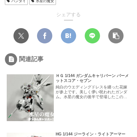
バンダイ
水星の魔女
シェアする
関連記事
ＨＧ 1/144 ガンダムキャリバーン パーメ
ットスコア・セブン
純白のウエディングドレスを纏った花嫁
が参上です。美しく儚い呪われたガンダ
ム。水星の魔女の後半で登場したこの機
体はシークレットで映像でもガンプラで
も非公開でした。ガンダムキャリバーン
は生パーメットでリミッターやフィルタ
ーが無い、パイロットにとって危険なモ
ビルスーツ。これを操る主人公はその後3
年経っても後遺症が残る痛ましい戦いで
あったことに、胸を強く締め付けられま
HG 1/144 ジーライン・ライトアーマー
した。最後はハッピーエンドで良かった