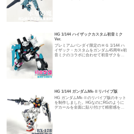
予約開始時間まで待ってやっとゲットし
た商品。成形色のブルーグレーが初めか
らつや消しになっててガンダムにしては
珍しい色ですね。
HG 1/144 ハイザックカスタム初音ミク
Ver.
プレミアムバンダイ限定のＨＧ 1/144 ハ
イザック・カスタムをガンダム45周年x初
音ミクのコラボに合わせて初音ザクを作
ってみました。初音ミクは武器を持たな
いからエレキギターをメインアームとし
てプレミアム感台無しに好きな様に作っ
てみたよ。音...
HG 1/144 ガンダムMk-Ⅱリバイブ版
HG ガンダムMk-Ⅱのリバイブ版のキット
を制作しました。HGなのにRGのように
デカールを全面に貼り付けて精密感を高
めてみました。旧HGと比べて見た目も変
わり可動域が大きくポージングも思うま
まに新作の技術向上が手にとって分かる
素晴らしいキッ...