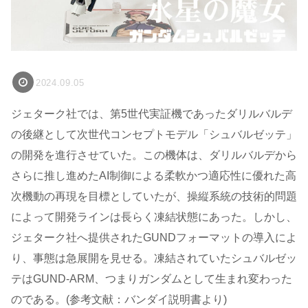
2024.09.05
ジェターク社では、第5世代実証機であったダリルバルデ
の後継として次世代コンセプトモデル「シュバルゼッテ」
の開発を進行させていた。この機体は、ダリルバルデから
さらに推し進めたAI制御による柔軟かつ適応性に優れた高
次機動の再現を目標としていたが、操縦系統の技術的問題
によって開発ラインは長らく凍結状態にあった。しかし、
ジェターク社へ提供されたGUNDフォーマットの導入によ
り、事態は急展開を見せる。凍結されていたシュバルゼッ
テはGUND-ARM、つまりガンダムとして生まれ変わった
のである。(参考文献：バンダイ説明書より)