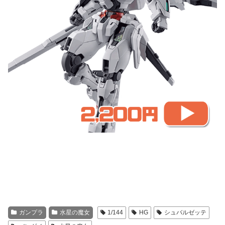
ガンプラ
水星の魔女
1/144
HG
シュバルゼッテ