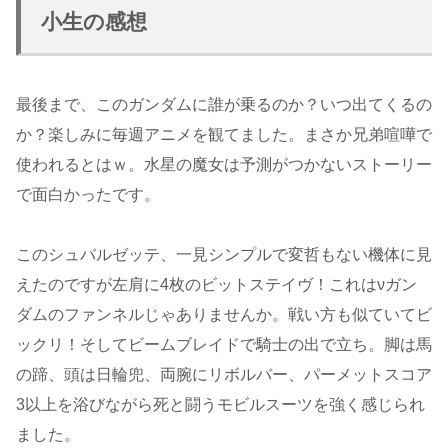
小生の感想
最後まで、このガンダムに誰が乗るのか？いつ出てくるの
か？楽しみに毎週アニメを観てました。まさか兄弟喧嘩で
使われるとはｗ。水星の魔女は予測がつかないストーリー
で面白かったです。
このシュバルゼッテ、一見シンプルで変哲もない機体に見
えたのですが左肩に4枚のビットステイヴ！これはνガン
ダムのファンネルじゃありませんか。戦い方も似ていてビ
ックリ！そしてビームブレイドで騎士の出で立ち。脚は馬
の蹄、頭は日輪兜、両腕にリボルバー、パーメットスコア
3以上を浴びながら死と闘うモビルスーツを強く感じられ
ました。