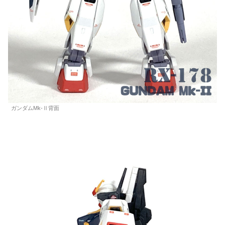
ガンダムMk-Ⅱ背面