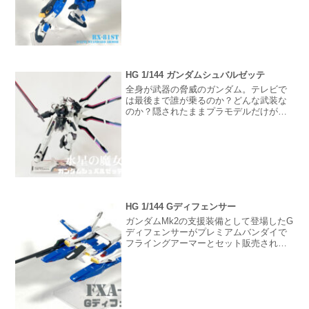
化を目指して開発されたRX-81 ジーライ
ンに装甲を装着したスタンダードアーマ
ーです。一年戦争末期にRX-78ガンダム
をベースに...
HG 1/144 ガンダムシュバルゼッテ
全身が武器の脅威のガンダム。テレビで
は最後まで誰が乗るのか？どんな武装な
のか？隠されたままプラモデルだけがシ
ークレットで予約販売され謎に包まれて
ました。発売確定後も完成イメージは素
立ちポーズの写真だけ。ところが23話か
らとんでもない可変ギミックが明らかに
なりプラモデルでも全て再現可能になっ
てる驚きのガンプラでした。
HG 1/144 Gディフェンサー
ガンダムMk2の支援装備として登場したG
ディフェンサーがプレミアムバンダイで
フライングアーマーとセット販売されて
たので購入しました。ガンダムMk2に合
体せずとも単体で戦闘可能な武装を豊富
に備えています。ガンダムMk2と合体し
たスーパーガンダ...