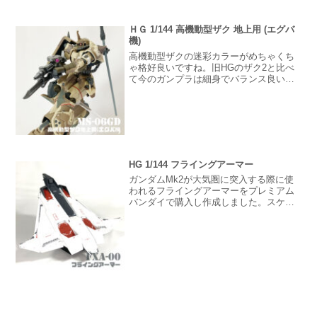
ＨＧ 1/144 高機動型ザク 地上用 (エグバ
機)
高機動型ザクの迷彩カラーがめちゃくち
ゃ格好良いですね。旧HGのザク2と比べ
て今のガンプラは細身でバランス良いで
す。逆にロボットというよりもフィギア
に近いのでしょうか？アニメを見ていた
世代からすると重厚感が薄く感じますけ
ど今はコレが主流なんでしょうね。
HG 1/144 フライングアーマー
ガンダムMk2が大気圏に突入する際に使
われるフライングアーマーをプレミアム
バンダイで購入し作成しました。スケー
ルは1/144サイズになります。同サイズの
RGガンダムMk2やHGガンダムMk2を載
せることが可能です。 宇宙から地球へ降
下用のグ...