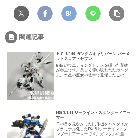
関連記事
ＨＧ 1/144 ガンダムキャリバーン パーメ
ットスコア・セブン
純白のウエディングドレスを纏った花嫁
が参上です。美しく儚い呪われたガンダ
ム。水星の魔女の後半で登場したこの機
体はシークレットで映像でもガンプラで
も非公開でした。ガンダムキャリバーン
は生パーメットでリミッターやフィルタ
ーが無い、パイロットにとって危険なモ
ビルスーツ。これを操る主人公はその後3
年経っても後遺症が残る痛ましい戦いで
あったことに、胸を強く締め付けられま
HG 1/144 ジーライン・スタンダードアー
した。最後はハッピーエンドで良かった
マー
な。
日の目を見なかった試作機をバンダイが
プラモデル化したRX-81ジーラインスタ
ンダードアーマーです。ガンダムの量産